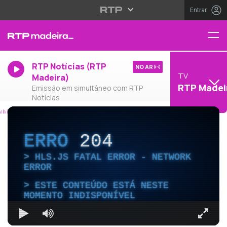
Entrar
RTP Notícias (RTP
NO AR
TV
Madeira)
RTP Madei
Emissão em simultâneo com RTP
Notícias
ERRO
204
HLS.JS FATAL ERROR - NETWORK
ERROR
ESTE CONTEÚDO ESTÁ NESTE
MOMENTO INDISPONÍVEL