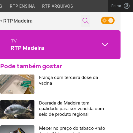
G
RTP ENSINA
RTP ARQUIVOS
Entrar
+ RTP Madeira
TV
RTP Madeira
Pode também gostar
França com terceira dose da
vacina
Dourada da Madeira tem
qualidade para ser vendida com
selo de produto regional
Mexer no preço do tabaco «não