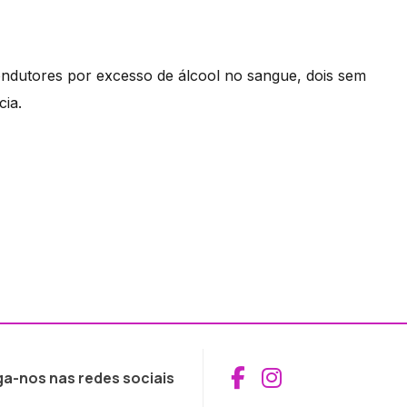
ondutores por excesso de álcool no sangue, dois sem
cia.
Aceder ao Fac
Aceder ao I
ga-nos nas redes sociais