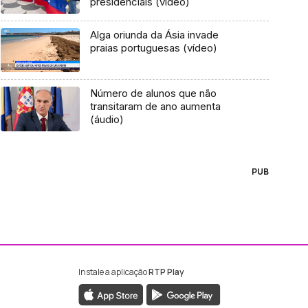
presidenciais (vídeo)
Alga oriunda da Ásia invade
praias portuguesas (vídeo)
Número de alunos que não
transitaram de ano aumenta
(áudio)
PUB
Instale a aplicação
RTP Play
ebook da RTP Madeira
nstagram da RTP Madeira