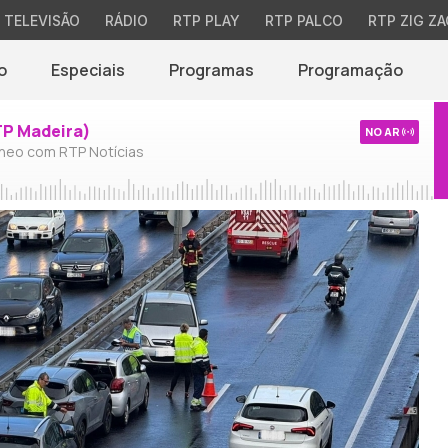
TELEVISÃO
RÁDIO
RTP PLAY
RTP PALCO
RTP ZIG ZA
o
Especiais
Programas
Programação
TP Madeira)
NO AR
neo com RTP Notícias