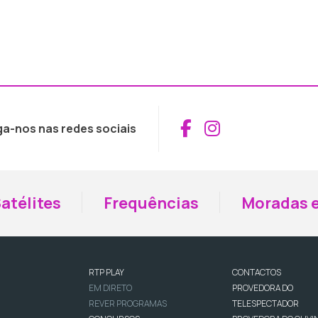
Aceder ao Fac
Aceder ao I
ga-nos nas redes sociais
atélites
Frequências
Moradas e
RTP PLAY
CONTACTOS
EM DIRETO
PROVEDORA DO
REVER PROGRAMAS
TELESPECTADOR