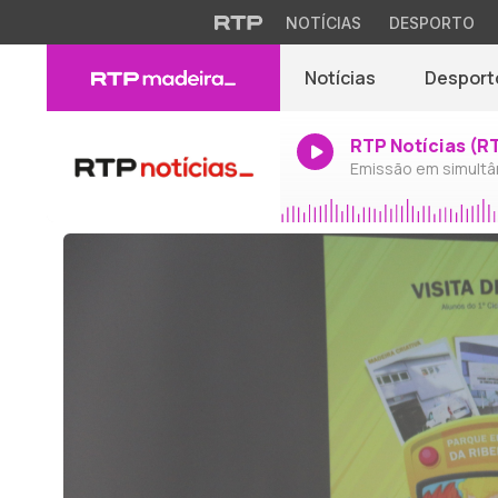
NOTÍCIAS
DESPORTO
Notícias
Desport
RTP Notícias (R
Emissão em simultâ