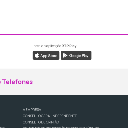
Instale a aplicação
RTP Play
ebook da RTP Madeira
nstagram da RTP Madeira
 Telefones
A EMPRESA
CONSELHO GERAL INDEPENDENTE
CONSELHO DE OPINIÃO