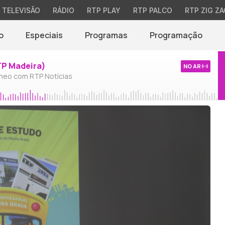
TELEVISÃO
RÁDIO
RTP PLAY
RTP PALCO
RTP ZIG ZA
o
Especiais
Programas
Programação
TP Madeira)
NO AR
neo com RTP Notícias