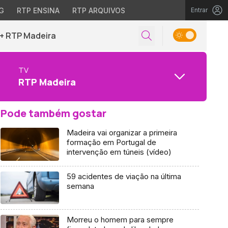
G
RTP ENSINA
RTP ARQUIVOS
Entrar
+ RTP Madeira
TV
RTP Madeira
Pode também gostar
Madeira vai organizar a primeira
formação em Portugal de
intervenção em túneis (vídeo)
59 acidentes de viação na última
semana
Morreu o homem para sempre