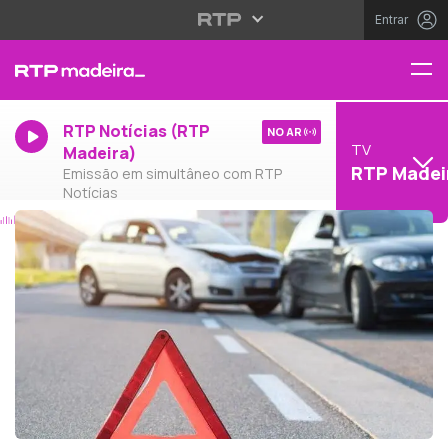
Entrar
RTP Notícias (RTP
NO AR
TV
Madeira)
RTP Madei
Emissão em simultâneo com RTP
Notícias