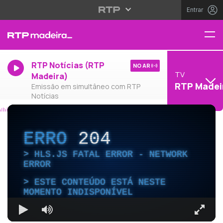
Entrar
RTP Notícias (RTP
NO AR
TV
Madeira)
RTP Madei
Emissão em simultâneo com RTP
Notícias
ERRO
204
HLS.JS FATAL ERROR - NETWORK
ERROR
ESTE CONTEÚDO ESTÁ NESTE
MOMENTO INDISPONÍVEL