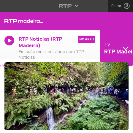
Entrar
RTP Notícias (RTP
NO AR
TV
Madeira)
RTP Madei
Emissão em simultâneo com RTP
Notícias