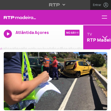
Entrar
Atlântida Açores
NO AR
TV
RTP Madei