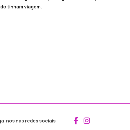
ndo tinham viagem.
Aceder ao Fac
Aceder ao I
ga-nos nas redes sociais