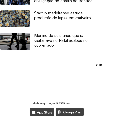
divulgação de emails do Benfica
Startup madeirense estuda
produção de lapas em cativeiro
Menino de seis anos que ia
visitar avó no Natal acabou no
voo errado
PUB
Instale a aplicação
RTP Play
ebook da RTP Madeira
nstagram da RTP Madeira