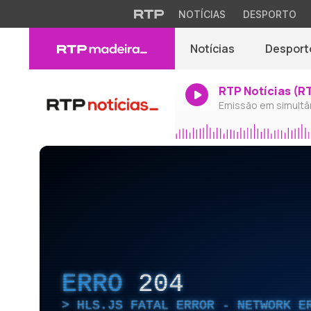
NOTÍCIAS
DESPORTO
Notícias
Desport
RTP Notícias (R
Emissão em simultâ
ERRO
204
HLS.JS FATAL ERROR - NETWORK E