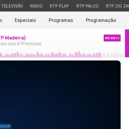
TELEVISÃO
RÁDIO
RTP PLAY
RTP PALCO
RTP ZIG ZA
o
Especiais
Programas
Programação
TP Madeira)
NO AR
neo com RTP Notícias
RROR