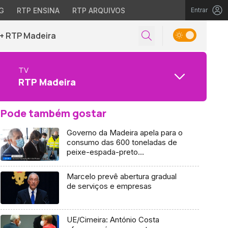
G
RTP ENSINA
RTP ARQUIVOS
Entrar
+ RTP Madeira
TV
RTP Madeira
Pode também gostar
Governo da Madeira apela para o
consumo das 600 toneladas de
peixe-espada-preto
armazenadas (Vídeo)
Marcelo prevê abertura gradual
de serviços e empresas
UE/Cimeira: António Costa