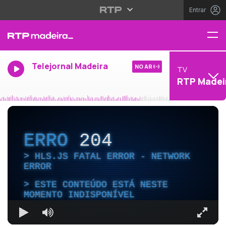
Entrar
Telejornal Madeira
NO AR
TV
RTP Madei
ERRO
204
HLS.JS FATAL ERROR - NETWORK
ERROR
ESTE CONTEÚDO ESTÁ NESTE
MOMENTO INDISPONÍVEL