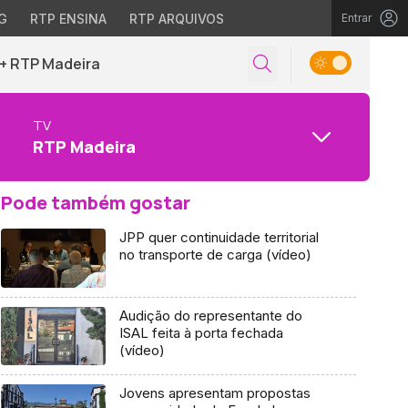
G
RTP ENSINA
RTP ARQUIVOS
Entrar
+ RTP Madeira
TV
RTP Madeira
Pode também gostar
JPP quer continuidade territorial
no transporte de carga (vídeo)
Audição do representante do
ISAL feita à porta fechada
(vídeo)
Jovens apresentam propostas