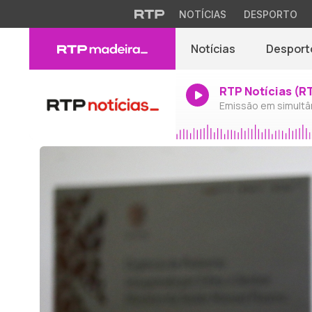
NOTÍCIAS
DESPORTO
Notícias
Desport
RTP Notícias (R
Emissão em simultâ