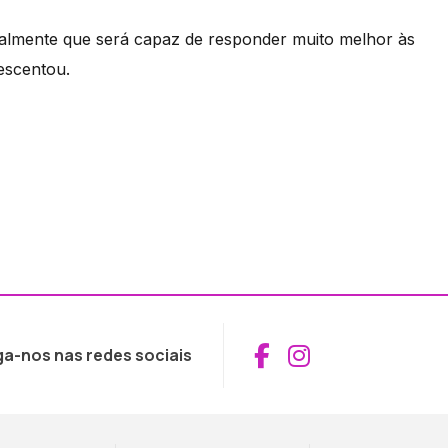
uralmente que será capaz de responder muito melhor às
escentou.
Aceder ao Fac
Aceder ao I
ga-nos nas redes sociais