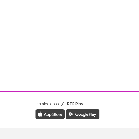
Instale a aplicação
RTP Play
ebook da RTP Madeira
nstagram da RTP Madeira