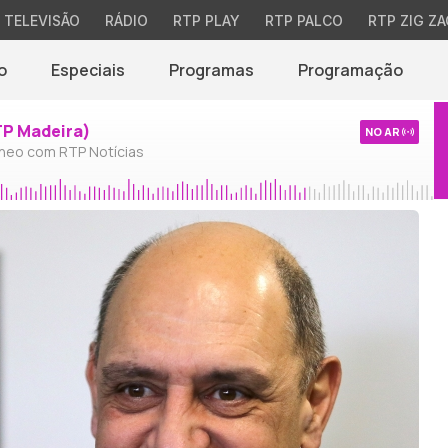
TELEVISÃO
RÁDIO
RTP PLAY
RTP PALCO
RTP ZIG ZA
o
Especiais
Programas
Programação
TP Madeira)
NO AR
neo com RTP Notícias