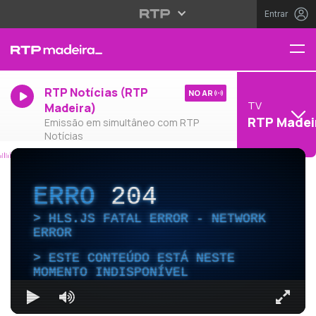
Entrar
RTP Notícias (RTP
NO AR
TV
Madeira)
RTP Madei
Emissão em simultâneo com RTP
Notícias
ERRO
204
HLS.JS FATAL ERROR - NETWORK
ERROR
ESTE CONTEÚDO ESTÁ NESTE
MOMENTO INDISPONÍVEL