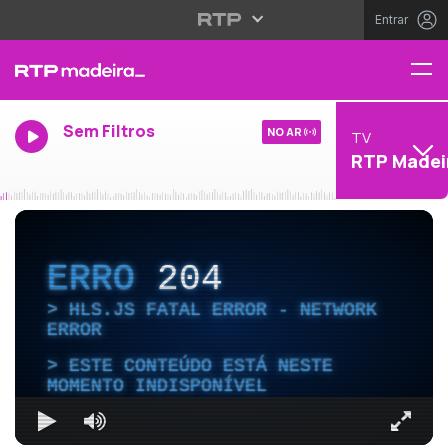
Entrar
Sem Filtros
NO AR
TV
RTP Madei
ERRO
204
HLS.JS FATAL ERROR - NETWORK
ERROR
ESTE CONTEÚDO ESTÁ NESTE
MOMENTO INDISPONÍVEL