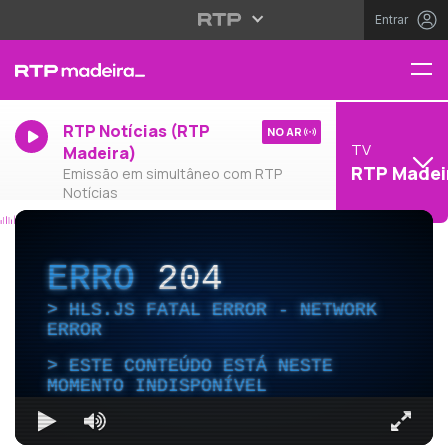
Entrar
RTP Notícias (RTP
NO AR
TV
Madeira)
RTP Madei
Emissão em simultâneo com RTP
Notícias
ERRO
204
HLS.JS FATAL ERROR - NETWORK
ERROR
ESTE CONTEÚDO ESTÁ NESTE
MOMENTO INDISPONÍVEL