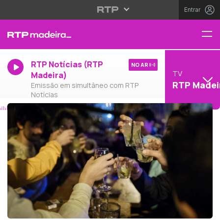
Entrar
RTP Notícias (RTP
NO AR
TV
Madeira)
RTP Madei
Emissão em simultâneo com RTP
Notícias