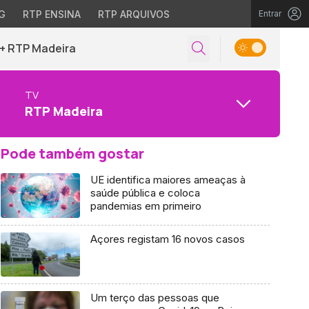
G
RTP ENSINA
RTP ARQUIVOS
Entrar
+ RTP Madeira
TV
RTP Madeira
Pode também gostar
UE identifica maiores ameaças à
saúde pública e coloca
pandemias em primeiro
Açores registam 16 novos casos
Um terço das pessoas que