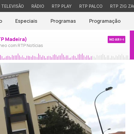
TELEVISÃO
RÁDIO
RTP PLAY
RTP PALCO
RTP ZIG ZA
o
Especiais
Programas
Programação
TP Madeira)
NO AR
neo com RTP Notícias