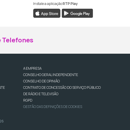
Instale a aplicação
RTP Play
ebook da RTP Madeira
nstagram da RTP Madeira
 Telefones
A EMPRESA
CONSELHO GERAL INDEPENDENTE
CONSELHO DE OPINIÃO
NTE
CONTRATO DE CONCESSÃO DO SERVIÇO PÚBLICO
DE RÁDIO E TELEVISÃO
RGPD
GESTÃO DAS DEFINIÇÕES DE COOKIES
026