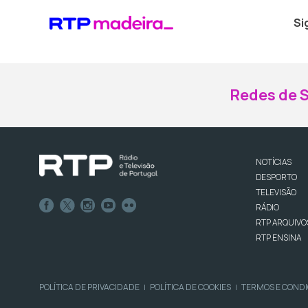
Si
Redes de S
NOTÍCIAS
DESPORTO
TELEVISÃO
RÁDIO
RTP ARQUIVO
RTP ENSINA
POLÍTICA DE PRIVACIDADE
POLÍTICA DE COOKIES
TERMOS E COND
|
|