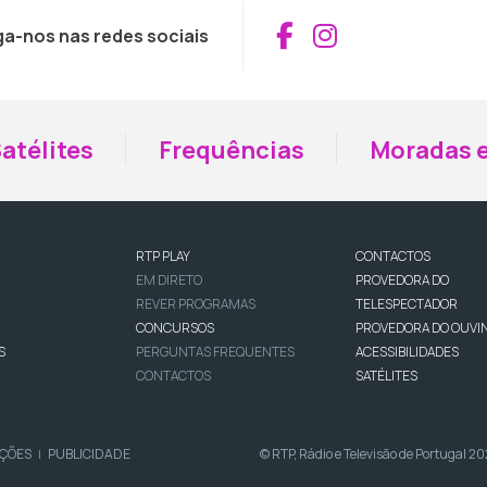
Aceder ao Fac
Aceder ao I
ga-nos nas redes sociais
atélites
Frequências
Moradas e
RTP PLAY
CONTACTOS
EM DIRETO
PROVEDORA DO
REVER PROGRAMAS
TELESPECTADOR
CONCURSOS
PROVEDORA DO OUVI
S
PERGUNTAS FREQUENTES
ACESSIBILIDADES
CONTACTOS
SATÉLITES
IÇÕES
PUBLICIDADE
© RTP, Rádio e Televisão de Portugal 2
|