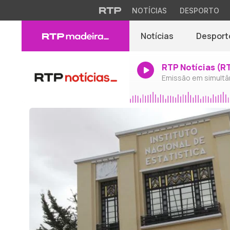
NOTÍCIAS
DESPORTO
Notícias
Desport
RTP Notícias (R
Emissão em simultâ