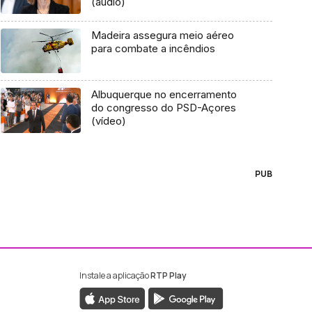
(áudio)
Madeira assegura meio aéreo
para combate a incêndios
Albuquerque no encerramento
do congresso do PSD-Açores
(vídeo)
PUB
Instale a aplicação
RTP Play
ebook da RTP Madeira
nstagram da RTP Madeira