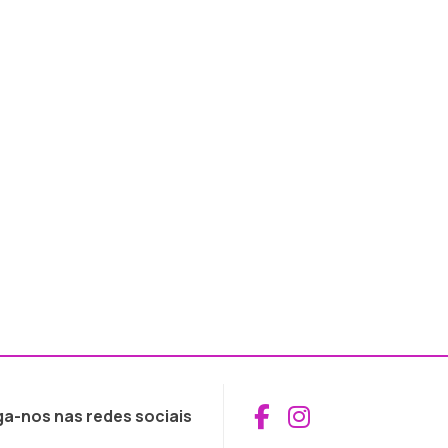
Aceder ao Fac
Aceder ao I
ga-nos nas redes sociais