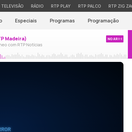
TELEVISÃO
RÁDIO
RTP PLAY
RTP PALCO
RTP ZIG ZA
o
Especiais
Programas
Programação
TP Madeira)
NO AR
neo com RTP Notícias
RROR