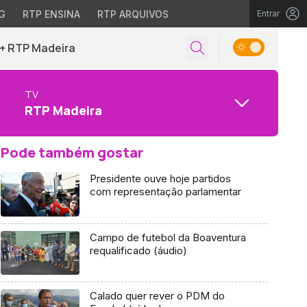
G
RTP ENSINA
RTP ARQUIVOS
Entrar
+ RTP Madeira
TV
RTP Madeira
Pode também gostar
Presidente ouve hoje partidos
com representação parlamentar
Campo de futebol da Boaventura
requalificado (áudio)
Calado quer rever o PDM do