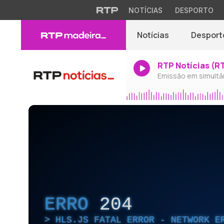
NOTÍCIAS
DESPORTO
Notícias
Desport
RTP Notícias (R
Emissão em simultâ
ERRO
204
HLS.JS FATAL ERROR - NETWORK E