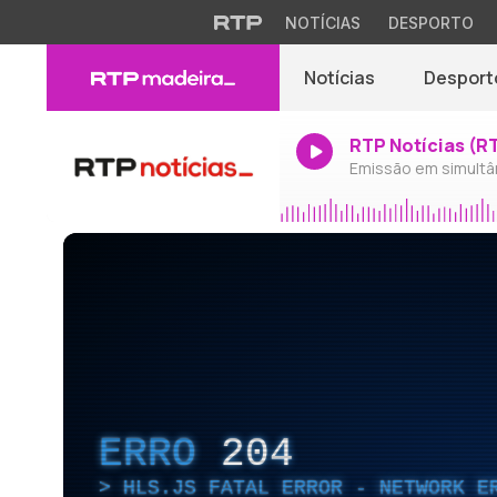
NOTÍCIAS
DESPORTO
Notícias
Desport
RTP Notícias (R
Emissão em simultâ
ERRO
204
HLS.JS FATAL ERROR - NETWORK E