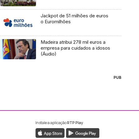
Jackpot de 51 milhões de euros
o Euromilhões
Madeira atribui 278 mil euros a
empresa para cuidados a idosos
(Áudio)
PUB
Instale a aplicação
RTP Play
ebook da RTP Madeira
nstagram da RTP Madeira