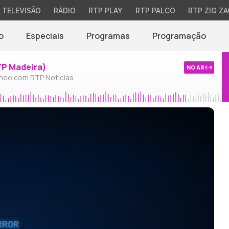
TELEVISÃO
RÁDIO
RTP PLAY
RTP PALCO
RTP ZIG ZA
o
Especiais
Programas
Programação
TP Madeira)
NO AR
neo com RTP Notícias
RROR