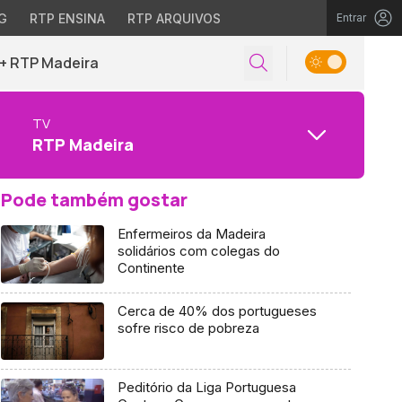
G
RTP ENSINA
RTP ARQUIVOS
Entrar
+ RTP Madeira
TV
RTP Madeira
Pode também gostar
Enfermeiros da Madeira
solidários com colegas do
Continente
Cerca de 40% dos portugueses
sofre risco de pobreza
Peditório da Liga Portuguesa