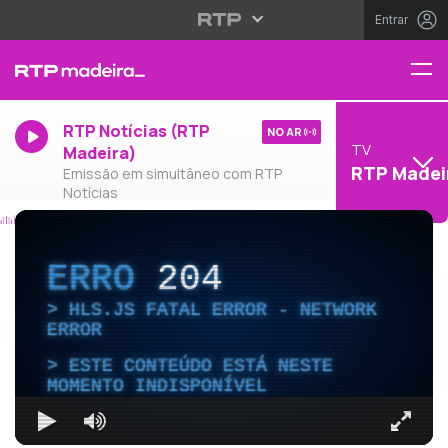
Entrar
RTP Notícias (RTP
NO AR
TV
Madeira)
RTP Madei
Emissão em simultâneo com RTP
Notícias
ERRO
204
HLS.JS FATAL ERROR - NETWORK
ERROR
ESTE CONTEÚDO ESTÁ NESTE
MOMENTO INDISPONÍVEL