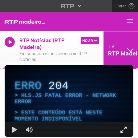
Entrar
RTP Notícias (RTP
NO AR
TV
Madeira)
RTP Madei
Emissão em simultâneo com RTP
Notícias
ERRO
204
HLS.JS FATAL ERROR - NETWORK
ERROR
ESTE CONTEÚDO ESTÁ NESTE
MOMENTO INDISPONÍVEL