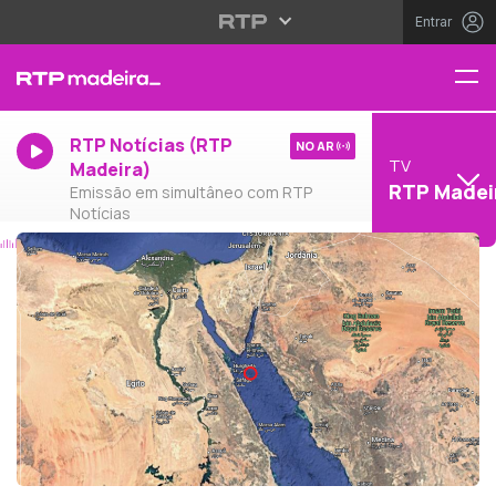
Entrar
RTP Notícias (RTP
NO AR
TV
Madeira)
RTP Madei
Emissão em simultâneo com RTP
Notícias