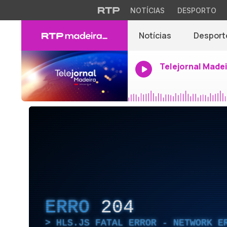
NOTÍCIAS
DESPORTO
Notícias
Desport
Telejornal Made
ERRO
204
HLS.JS FATAL ERROR - NETWORK E