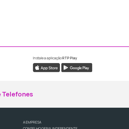
Instale a aplicação
RTP Play
ebook da RTP Madeira
nstagram da RTP Madeira
 Telefones
A EMPRESA
CONSELHO GERAL INDEPENDENTE