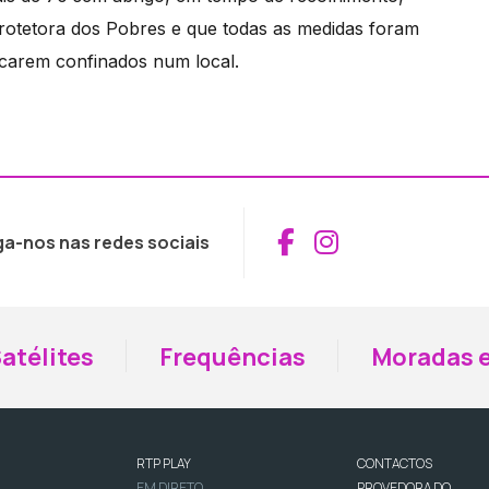
Protetora dos Pobres e que todas as medidas foram
ficarem confinados num local.
Aceder ao Fac
Aceder ao I
ga-nos nas redes sociais
atélites
Frequências
Moradas e
RTP PLAY
CONTACTOS
EM DIRETO
PROVEDORA DO