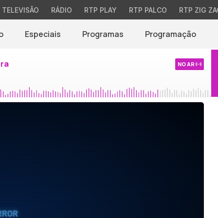
TELEVISÃO
RÁDIO
RTP PLAY
RTP PALCO
RTP ZIG ZA
o
Especiais
Programas
Programação
ira
NO AR
RROR