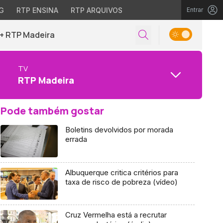
G
RTP ENSINA
RTP ARQUIVOS
Entrar
+ RTP Madeira
TV
RTP Madeira
Pode também gostar
Boletins devolvidos por morada
errada
Albuquerque critica critérios para
taxa de risco de pobreza (vídeo)
Cruz Vermelha está a recrutar