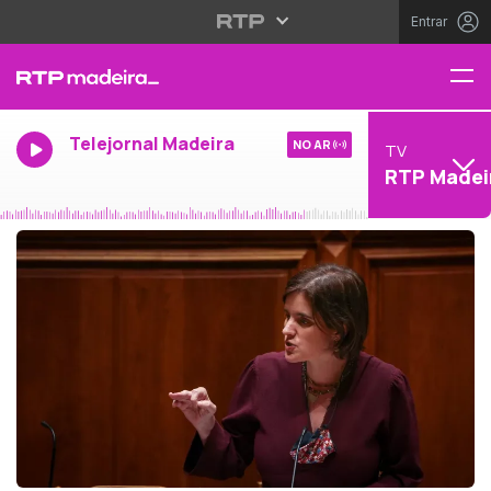
Entrar
Telejornal Madeira
NO AR
TV
RTP Madei