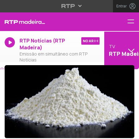
Entrar
RTP Notícias (RTP
NO AR
TV
Madeira)
RTP Madei
Emissão em simultâneo com RTP
Notícias