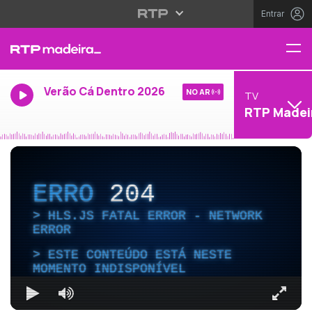
Entrar
Verão Cá Dentro 2026
NO AR
TV
RTP Madei
ERRO
204
HLS.JS FATAL ERROR - NETWORK
ERROR
ESTE CONTEÚDO ESTÁ NESTE
MOMENTO INDISPONÍVEL