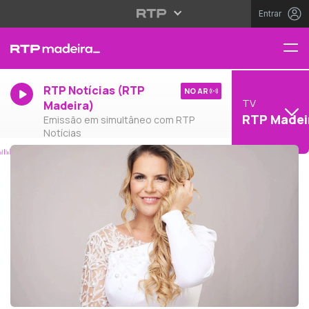
Entrar
RTP Notícias (RTP
NO AR
TV
Madeira)
RTP Madei
Emissão em simultâneo com RTP
Notícias