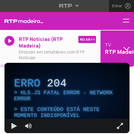
Entrar
RTP Notícias (RTP
NO AR
TV
Madeira)
RTP Madei
Emissão em simultâneo com RTP
Notícias
ERRO
204
HLS.JS FATAL ERROR - NETWORK
ERROR
ESTE CONTEÚDO ESTÁ NESTE
MOMENTO INDISPONÍVEL