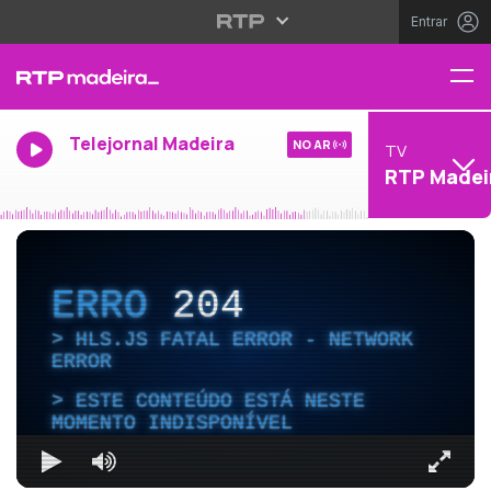
Entrar
Telejornal Madeira
NO AR
TV
RTP Madei
ERRO
204
HLS.JS FATAL ERROR - NETWORK
ERROR
ESTE CONTEÚDO ESTÁ NESTE
MOMENTO INDISPONÍVEL