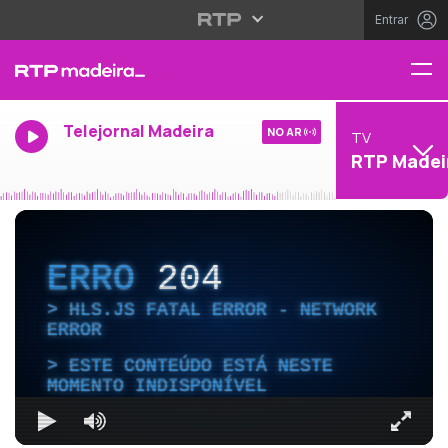
Entrar
Telejornal Madeira
NO AR
TV
RTP Madei
ERRO
204
HLS.JS FATAL ERROR - NETWORK
ERROR
ESTE CONTEÚDO ESTÁ NESTE
MOMENTO INDISPONÍVEL