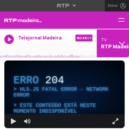
Entrar
Telejornal Madeira
NO AR
TV
RTP Madei
ERRO
204
HLS.JS FATAL ERROR - NETWORK
ERROR
ESTE CONTEÚDO ESTÁ NESTE
MOMENTO INDISPONÍVEL