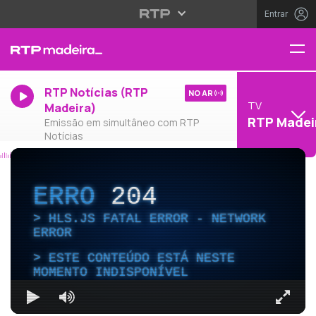
Entrar
RTP Notícias (RTP
NO AR
TV
Madeira)
RTP Madei
Emissão em simultâneo com RTP
Notícias
ERRO
204
HLS.JS FATAL ERROR - NETWORK
ERROR
ESTE CONTEÚDO ESTÁ NESTE
MOMENTO INDISPONÍVEL