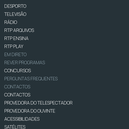
DESPORTO
TELEVISÃO
RÁDIO
RTP ARQUIVOS
RTP ENSINA
RTP PLAY
EM DIRETO
REVER PROGRAMAS
CONCURSOS
PERGUNTAS FREQUENTES
CONTACTOS
CONTACTOS
PROVEDORA DO TELESPECTADOR
PROVEDORA DO OUVINTE
ACESSIBILIDADES
SATÉLITES