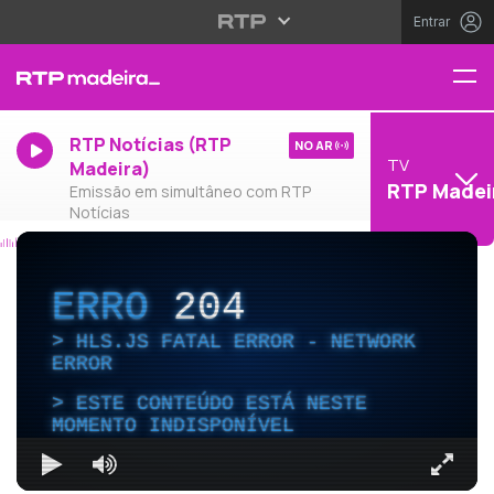
Entrar
RTP Notícias (RTP
NO AR
TV
Madeira)
RTP Madei
Emissão em simultâneo com RTP
Notícias
ERRO
204
HLS.JS FATAL ERROR - NETWORK
ERROR
ESTE CONTEÚDO ESTÁ NESTE
MOMENTO INDISPONÍVEL