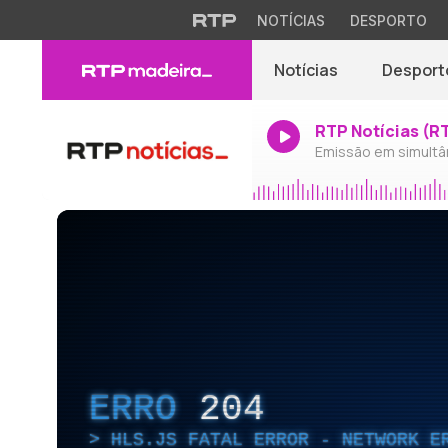
NOTÍCIAS
DESPORTO
Notícias
Desport
RTP Notícias (R
Emissão em simultâ
ERRO
204
HLS.JS FATAL ERROR - NETWORK E