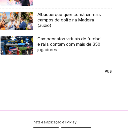
Albuquerque quer construir mais
campos de golfe na Madeira
(áudio)
Campeonatos virtuais de futebol
e ralis contam com mais de 350
jogadores
PUB
Instale a aplicação
RTP Play
ebook da RTP Madeira
nstagram da RTP Madeira