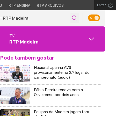
G
RTP ENSINA
RTP ARQUIVOS
Entrar
+ RTP Madeira
TV
RTP Madeira
Pode também gostar
Nacional apanha AVS
provisoriamente no 2.º lugar do
campeonato (áudio)
Fábio Pereira renova com a
Oliveirense por dois anos
Equipas da Madeira jogam fora