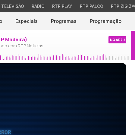
TELEVISÃO
RÁDIO
RTP PLAY
RTP PALCO
RTP ZIG ZA
o
Especiais
Programas
Programação
TP Madeira)
NO AR
neo com RTP Notícias
RROR