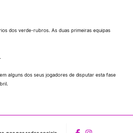
ios dos verde-rubros. As duas primeiras equipas
.
em alguns dos seus jogadores de disputar esta fase
ril.
Aceder ao Fac
Aceder ao I
ga-nos nas redes sociais