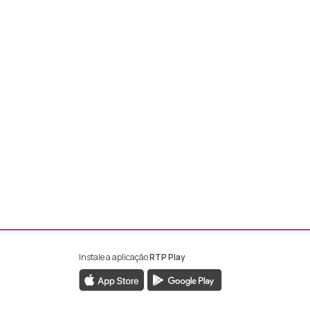
Instale a aplicação
RTP Play
ebook da RTP Madeira
nstagram da RTP Madeira