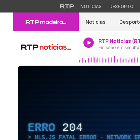
NOTÍCIAS
DESPORTO
Notícias
Desport
RTP Notícias (R
Emissão em simultâ
ERRO
204
HLS.JS FATAL ERROR - NETWORK E