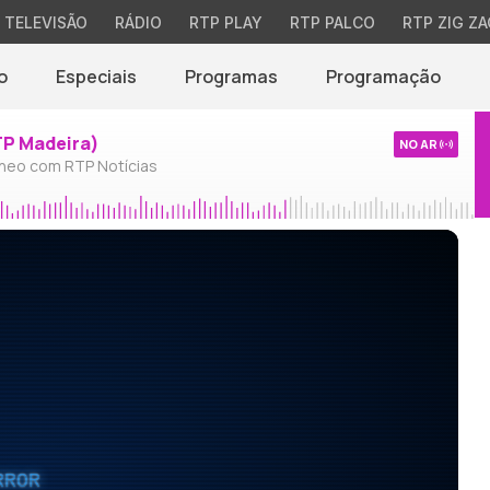
TELEVISÃO
RÁDIO
RTP PLAY
RTP PALCO
RTP ZIG ZA
o
Especiais
Programas
Programação
TP Madeira)
NO AR
neo com RTP Notícias
RROR