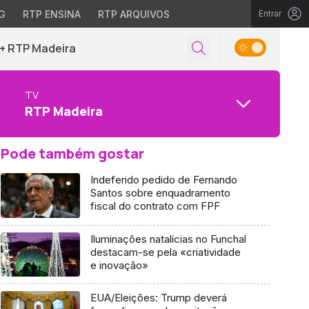
G
RTP ENSINA
RTP ARQUIVOS
Entrar
+ RTP Madeira
TV
RTP Madeira
Pode também gostar
Indeferido pedido de Fernando
Santos sobre enquadramento
fiscal do contrato com FPF
Iluminações natalícias no Funchal
destacam-se pela «criatividade
e inovação»
EUA/Eleições: Trump deverá