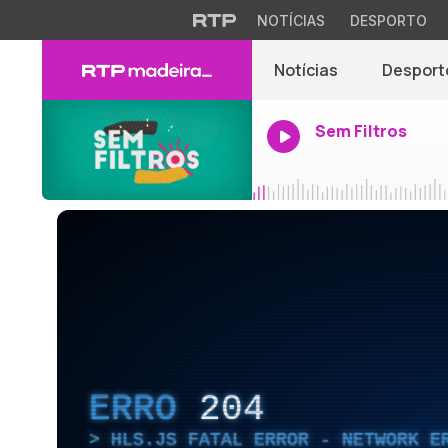
NOTÍCIAS
DESPORTO
Notícias
Desport
Sem Filtros
ERRO
204
HLS.JS FATAL ERROR - NETWORK E