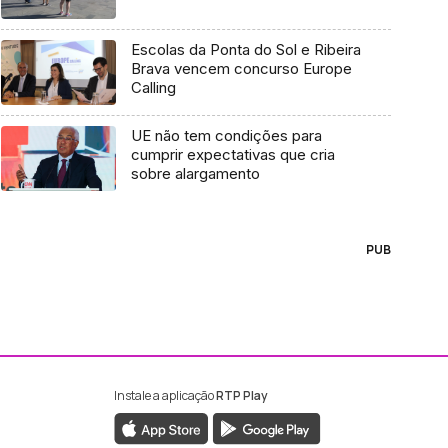
Escolas da Ponta do Sol e Ribeira
Brava vencem concurso Europe
Calling
UE não tem condições para
cumprir expectativas que cria
sobre alargamento
PUB
Instale a aplicação
RTP Play
ebook da RTP Madeira
nstagram da RTP Madeira