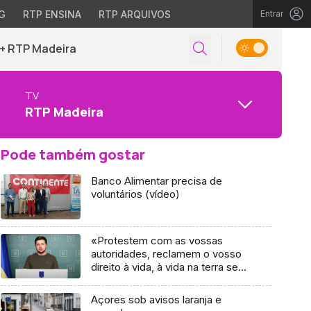
G
RTP ENSINA
RTP ARQUIVOS
Entrar
+ RTP Madeira
TV
RTP Madeira
Pode também gostar
Banco Alimentar precisa de
voluntários (vídeo)
«Protestem com as vossas
autoridades, reclamem o vosso
direito à vida, à vida na terra sem
contaminação radioativa» (vídeo)
Açores sob avisos laranja e