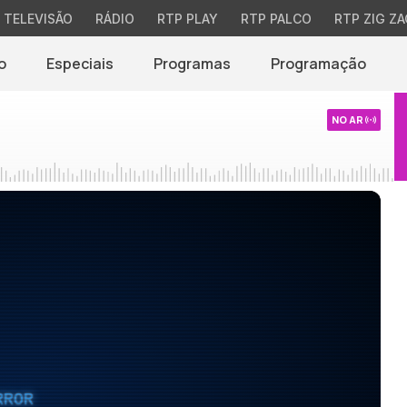
TELEVISÃO
RÁDIO
RTP PLAY
RTP PALCO
RTP ZIG ZA
o
Especiais
Programas
Programação
NO AR
RROR