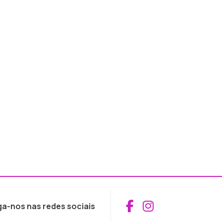
Aceder ao Fac
Aceder ao I
ga-nos nas redes sociais