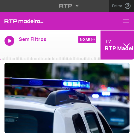
Entrar
Sem Filtros
NO AR
TV
RTP Madei