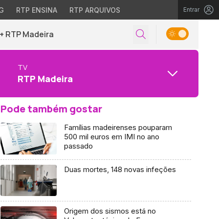
G
RTP ENSINA
RTP ARQUIVOS
Entrar
+ RTP Madeira
TV
RTP Madeira
Pode também gostar
Famílias madeirenses pouparam
500 mil euros em IMI no ano
passado
Duas mortes, 148 novas infeções
Origem dos sismos está no