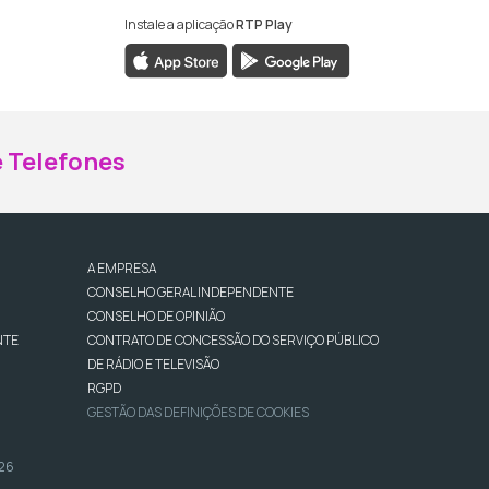
Instale a aplicação
RTP Play
ebook da RTP Madeira
nstagram da RTP Madeira
 Telefones
A EMPRESA
CONSELHO GERAL INDEPENDENTE
CONSELHO DE OPINIÃO
NTE
CONTRATO DE CONCESSÃO DO SERVIÇO PÚBLICO
DE RÁDIO E TELEVISÃO
RGPD
GESTÃO DAS DEFINIÇÕES DE COOKIES
026