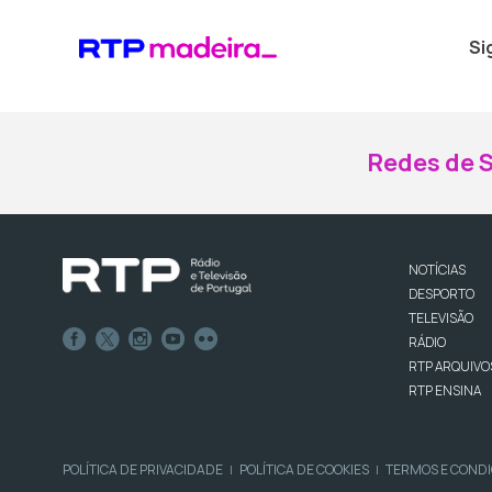
Si
Redes de S
NOTÍCIAS
DESPORTO
TELEVISÃO
RÁDIO
RTP ARQUIVO
RTP ENSINA
POLÍTICA DE PRIVACIDADE
POLÍTICA DE COOKIES
TERMOS E COND
|
|