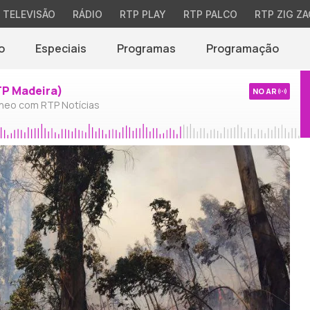
TELEVISÃO
RÁDIO
RTP PLAY
RTP PALCO
RTP ZIG ZA
o
Especiais
Programas
Programação
TP Madeira)
NO AR
neo com RTP Notícias