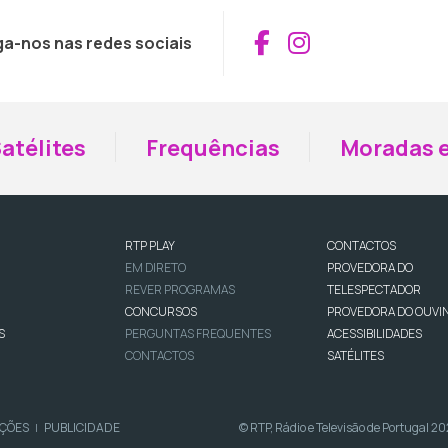
Aceder ao Fac
Aceder ao I
ga-nos nas redes sociais
atélites
Frequências
Moradas e
RTP PLAY
CONTACTOS
EM DIRETO
PROVEDORA DO
REVER PROGRAMAS
TELESPECTADOR
CONCURSOS
PROVEDORA DO OUVI
S
PERGUNTAS FREQUENTES
ACESSIBILIDADES
CONTACTOS
SATÉLITES
IÇÕES
PUBLICIDADE
© RTP, Rádio e Televisão de Portugal 2
|