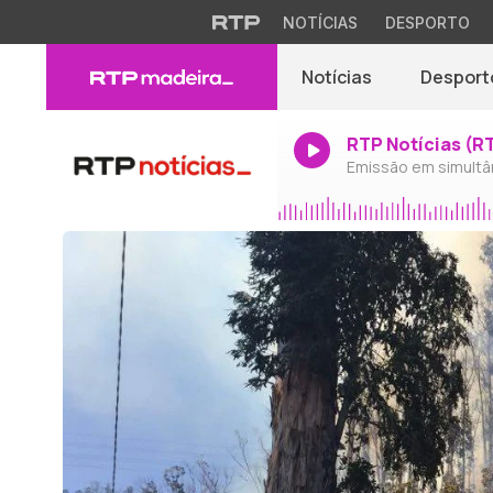
NOTÍCIAS
DESPORTO
Notícias
Desport
RTP Notícias (R
Emissão em simultâ