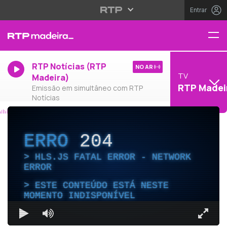
Entrar
RTP Notícias (RTP
NO AR
TV
Madeira)
RTP Madei
Emissão em simultâneo com RTP
Notícias
ERRO
204
HLS.JS FATAL ERROR - NETWORK
ERROR
ESTE CONTEÚDO ESTÁ NESTE
MOMENTO INDISPONÍVEL