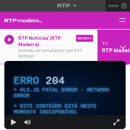
Entrar
RTP Notícias (RTP
NO AR
TV
Madeira)
RTP Madei
Emissão em simultâneo com RTP
Notícias
ERRO
204
HLS.JS FATAL ERROR - NETWORK
ERROR
ESTE CONTEÚDO ESTÁ NESTE
MOMENTO INDISPONÍVEL