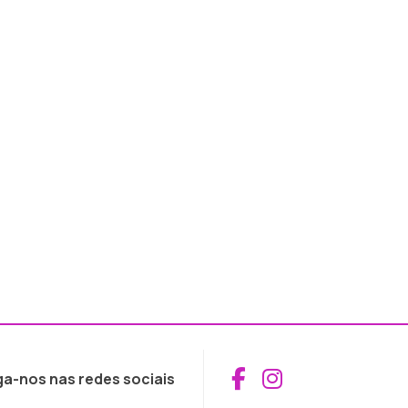
Aceder ao Fac
Aceder ao I
ga-nos nas redes sociais