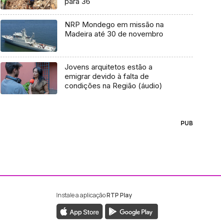
para 36
NRP Mondego em missão na
Madeira até 30 de novembro
Jovens arquitetos estão a
emigrar devido à falta de
condições na Região (áudio)
PUB
Instale a aplicação
RTP Play
ebook da RTP Madeira
nstagram da RTP Madeira