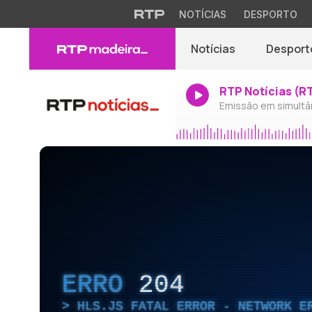
NOTÍCIAS
DESPORTO
Notícias
Desport
RTP Notícias (R
Emissão em simultâ
ERRO
204
HLS.JS FATAL ERROR - NETWORK E