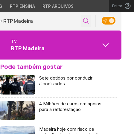
G
RTP ENSINA
RTP ARQUIVOS
Entrar
+ RTP Madeira
TV
RTP Madeira
Pode também gostar
Sete detidos por conduzir
alcoolizados
4 Milhões de euros em apoios
para a reflorestação
Madeira hoje com risco de