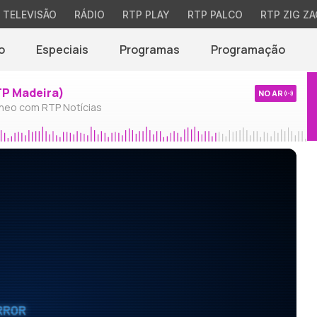
TELEVISÃO
RÁDIO
RTP PLAY
RTP PALCO
RTP ZIG ZA
o
Especiais
Programas
Programação
TP Madeira)
NO AR
neo com RTP Notícias
RROR