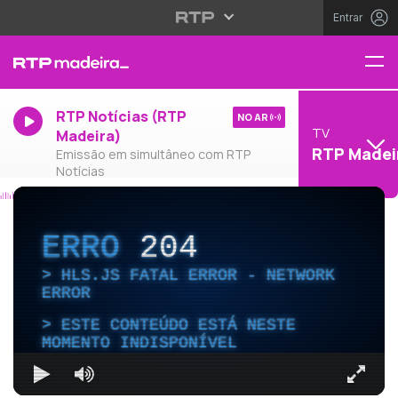
Entrar
RTP Notícias (RTP
NO AR
TV
Madeira)
RTP Madei
Emissão em simultâneo com RTP
Notícias
ERRO
204
HLS.JS FATAL ERROR - NETWORK
ERROR
ESTE CONTEÚDO ESTÁ NESTE
MOMENTO INDISPONÍVEL