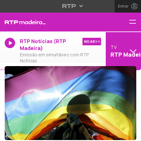
Entrar
RTP Notícias (RTP
NO AR
TV
Madeira)
RTP Madei
Emissão em simultâneo com RTP
Notícias