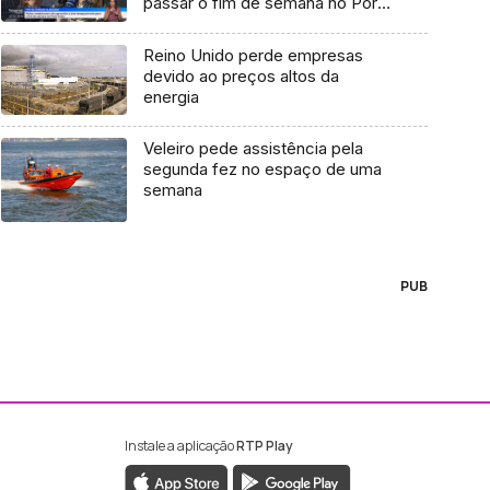
passar o fim de semana no Porto
Santo (vídeo)
Reino Unido perde empresas
devido ao preços altos da
energia
Veleiro pede assistência pela
segunda fez no espaço de uma
semana
PUB
Instale a aplicação
RTP Play
ebook da RTP Madeira
nstagram da RTP Madeira