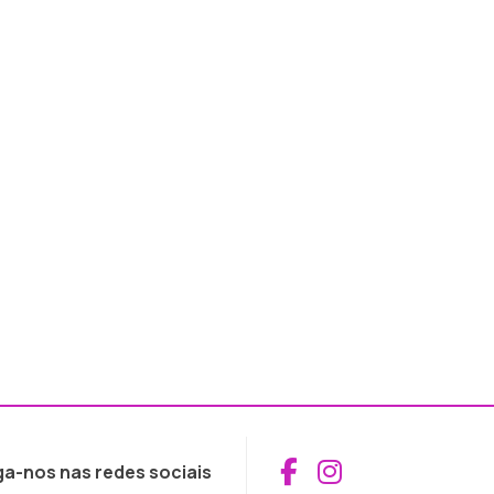
Aceder ao Fac
Aceder ao I
ga-nos nas redes sociais