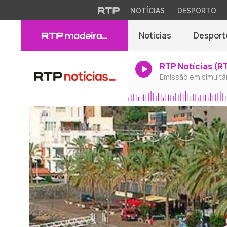
NOTÍCIAS
DESPORTO
Notícias
Desport
RTP Notícias (R
Emissão em simultâ