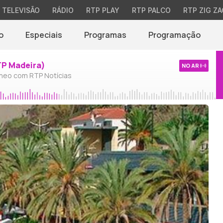
TELEVISÃO
RÁDIO
RTP PLAY
RTP PALCO
RTP ZIG ZA
o
Especiais
Programas
Programação
TP Madeira)
NO AR
neo com RTP Notícias