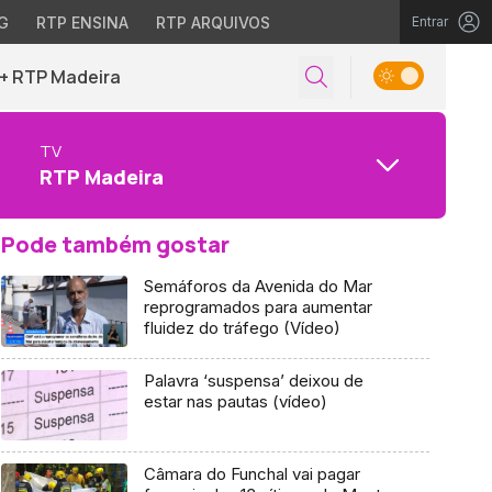
G
RTP ENSINA
RTP ARQUIVOS
Entrar
+ RTP Madeira
TV
RTP Madeira
Pode também gostar
Semáforos da Avenida do Mar
reprogramados para aumentar
fluidez do tráfego (Vídeo)
Palavra ‘suspensa’ deixou de
estar nas pautas (vídeo)
Câmara do Funchal vai pagar