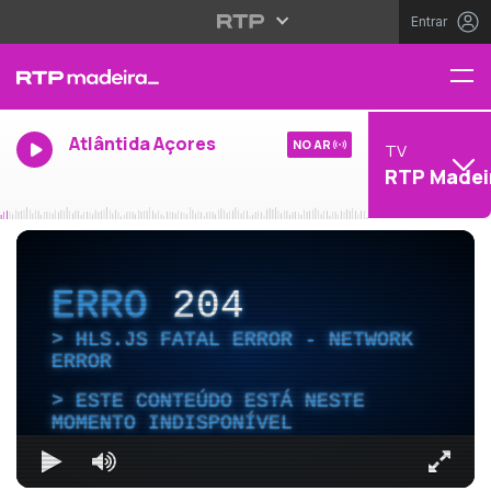
Entrar
Atlântida Açores
NO AR
TV
RTP Madei
ERRO
204
HLS.JS FATAL ERROR - NETWORK
ERROR
ESTE CONTEÚDO ESTÁ NESTE
MOMENTO INDISPONÍVEL