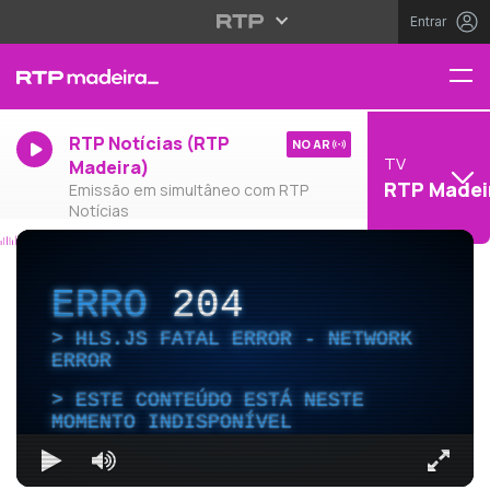
Entrar
RTP Notícias (RTP
NO AR
TV
Madeira)
RTP Madei
Emissão em simultâneo com RTP
Notícias
ERRO
204
HLS.JS FATAL ERROR - NETWORK
ERROR
ESTE CONTEÚDO ESTÁ NESTE
MOMENTO INDISPONÍVEL