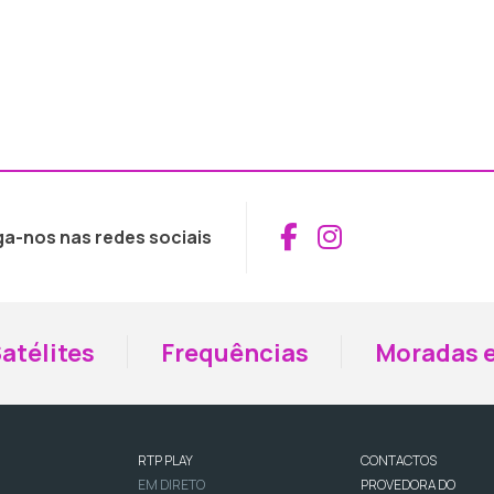
Aceder ao Fac
Aceder ao I
ga-nos nas redes sociais
atélites
Frequências
Moradas e
RTP PLAY
CONTACTOS
EM DIRETO
PROVEDORA DO