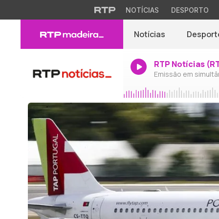
NOTÍCIAS
DESPORTO
Notícias
Desport
RTP Notícias (R
Emissão em simultâ