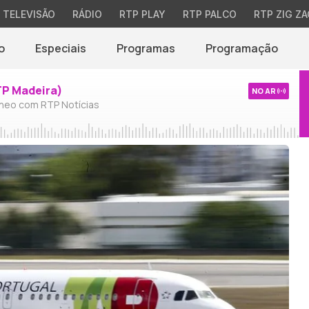
TELEVISÃO
RÁDIO
RTP PLAY
RTP PALCO
RTP ZIG ZA
o
Especiais
Programas
Programação
TP Madeira)
NO AR
neo com RTP Notícias