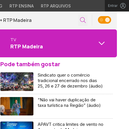
G
RTP ENSINA
RTP ARQUIVOS
Entrar
+ RTP Madeira
TV
RTP Madeira
Pode também gostar
Sindicato quer o comércio
tradicional encerrado nos dias
25, 26 e 27 de dezembro (áudio)
“Não vai haver duplicação de
taxa turística na Região” (áudio)
APAVT critica limites de vento no