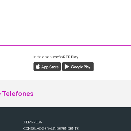
Instale a aplicação
RTP Play
ebook da RTP Madeira
nstagram da RTP Madeira
 Telefones
A EMPRESA
CONSELHO GERAL INDEPENDENTE