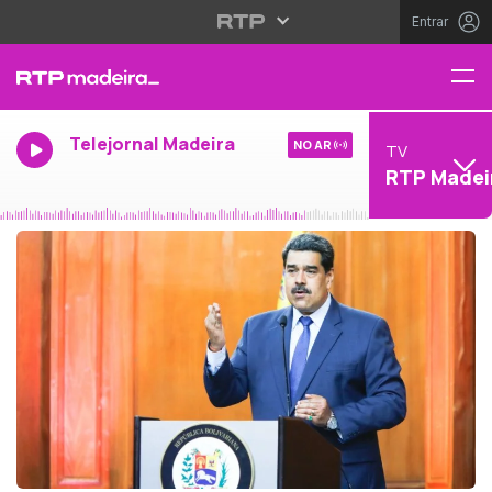
Entrar
Telejornal Madeira
NO AR
TV
RTP Madei