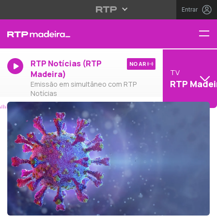
Entrar
RTP Notícias (RTP
NO AR
TV
Madeira)
RTP Madei
Emissão em simultâneo com RTP
Notícias