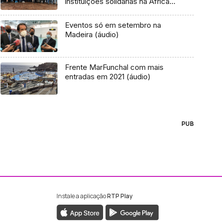
instituições solidárias na África
do Sul
Eventos só em setembro na
Madeira (áudio)
Frente MarFunchal com mais
entradas em 2021 (áudio)
PUB
Instale a aplicação
RTP Play
ebook da RTP Madeira
nstagram da RTP Madeira