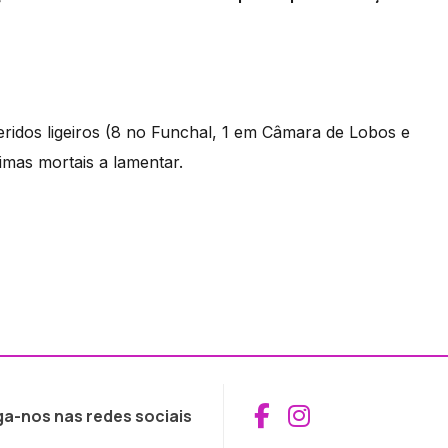
feridos ligeiros (8 no Funchal, 1 em Câmara de Lobos e
imas mortais a lamentar.
Aceder ao Fac
Aceder ao I
ga-nos nas redes sociais