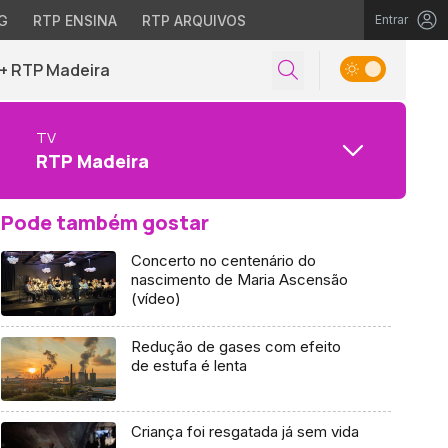
G
RTP ENSINA
RTP ARQUIVOS
Entrar
+ RTP Madeira
TV
RTP Madeira
Pode também gostar
Concerto no centenário do
nascimento de Maria Ascensão
(vídeo)
Redução de gases com efeito
de estufa é lenta
Criança foi resgatada já sem vida