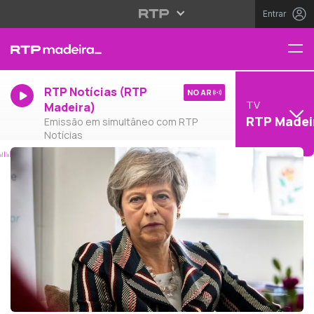
Entrar
RTP Notícias (RTP
NO AR
TV
Madeira)
RTP Madei
Emissão em simultâneo com RTP
Notícias