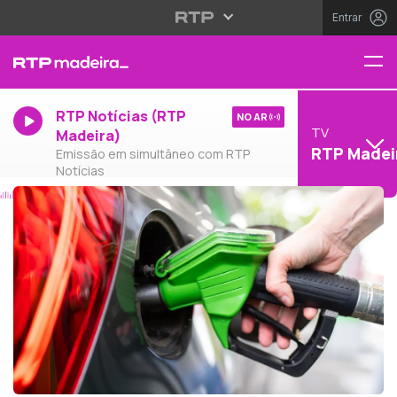
Entrar
RTP Notícias (RTP
NO AR
TV
Madeira)
RTP Madei
Emissão em simultâneo com RTP
Notícias